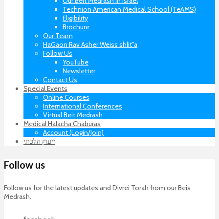
Our Beit Medrash in Israel
Technion American Medical School (TeAMS)
Eligibility
Brochure
Our Team
HaGaon Rav Asher Weiss shlit”a
Follow Us
YouTube
Newsletter
Contact Us
Special Events
Online Courses
International Conferences
Virtual Beit Medrash
Medical Halacha Chaburas
Account (Login/Join)
ייעוץ הלכתי
Follow us
Follow us for the latest updates and Divrei Torah from our Beis
Medrash.