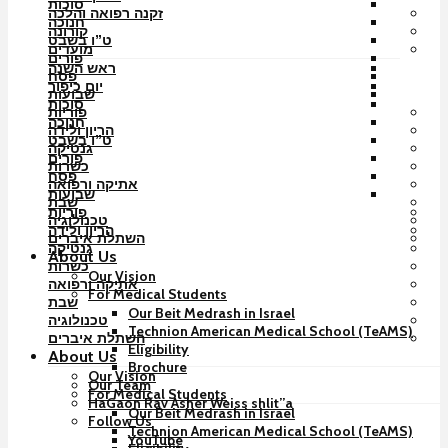
סוכות
זקנה רפואה והלכה
חנוכה
קורונה
ט”ו בשבט
מועדים
פורים
ראש השנה
פסח
יום כיפור
שבועות
סוכות
פוריות
חנוכה
הריון ולידה
ט”ו בשבט
גנטיקה
פורים
כשרות
פסח
אתיקה ורפואה
שבועות
שבת
פוריות
טכנולוגיה
הריון ולידה
השתלת איברים
גנטיקה
About Us
כשרות
Our Vision
אתיקה ורפואה
For Medical Students
שבת
Our Beit Medrash in Israel
טכנולוגיה
Technion American Medical School (TeAMS)
השתלת איברים
Eligibility
About Us
Brochure
Our Vision
Our Team
For Medical Students
HaGaon Rav Asher Weiss shlit”a
Our Beit Medrash in Israel
Follow Us
Technion American Medical School (TeAMS)
YouTube