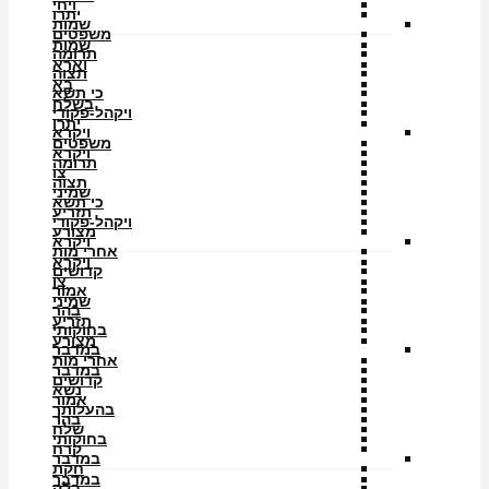
ויחי
יתרו
שמות
משפטים
שמות
תרומה
וארא
תצוה
בא
כי תשא
בשלח
ויקהל-פקודי
יתרו
ויקרא
משפטים
ויקרא
תרומה
צו
תצוה
שמיני
כי תשא
תזריע
ויקהל-פקודי
מצורע
ויקרא
אחרי מות
ויקרא
קדושים
צו
אמור
שמיני
בהר
תזריע
בחוקותי
מצורע
במדבר
אחרי מות
במדבר
קדושים
נשא
אמור
בהעלותך
בהר
שלח
בחוקותי
קרח
במדבר
חקת
במדבר
בלק