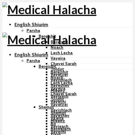
English Shiurim
Parsha
Bereishit
Bereishit
Noach
Lech Lecha
English Shiurim
Vayeira
Parsha
Chayei Sarah
Bereishit
Toldot
Bereishit
Vayetzei
Noach
Vayishlach
Lech Lecha
Vayeshev
Vayeira
Mikeitz
Chayei Sarah
Vayigash
Toldot
Vayechi
Vayetzei
Shemot
Vayishlach
Shemot
Vayeshev
Va’eira
Mikeitz
Bo
Vayigash
Beshalach
Vayechi
Yisro