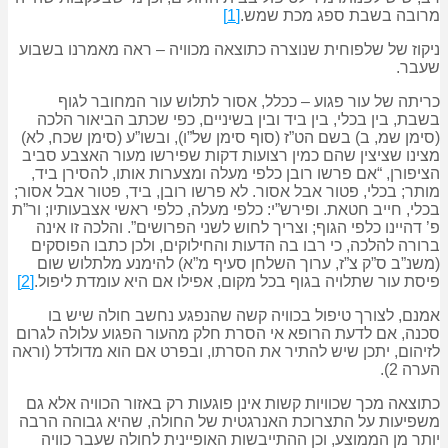
מרובה בשבת ספג מכת שמש.
[1]
ניקוז של שלפוחית שנוצרה כתוצאה מכוויה – ראה מאמרנו בשבוע
שעבר.
כריתה של עור פגוע – ככלל, אסור לתלוש עור המחובר לגוף
בשבת, בין בכלי, בין ביד ובין בשיניים, כפי שכתב הביאור הלכה
(סימן שמ, ב) בשם הט”ז (סוף סימן של”ו), ובשו”ע (סימן שכח, לא)
מצינו שציצין שהם כמין רצועות דקות שפירשו מעור האצבע סביב
הציפורן, “אם פרשו רובן כלפי מעלה ומצערות אותו, להסירן ביד,
מותר; בכלי, פטור אבל אסור. לא פרשו רובן, ביד, פטור אבל אסור;
בכלי, חייב חטאת. ופירש”י: כלפי מעלה, כלפי ראשי אצבעותיו; ור”ת
פ’ דהיינו כלפי הגוף; וצריך לחוש לשני הפרושים”. והלכה זו אינה
ברורה להלכה, כי רבו בה הדעות והחילוקים, ולכן כתבו הפוסקים
(משנ”ב ס”ק צ”ז, ערוך השלחן סעיף מ”א) להימנע מלתלוש שום
פיסת עור שתלויה בגוף בכל מקום, אפילו אם היא עומדת ליפול.
[2]
אמנם, לצורך טיפול בכוויה קשה שהנפגע נחשב חולה שיש בו
סכנה, אם לדעת הרופא אי הסרת חלק מהעור הפגוע עלולה לגרום
לזיהום, יתכן שיש להתיר את הסרתו, ובפרט אם הוא מדולדל (וראה
הערה 2).
כתוצאה מכך שכוויות קשות אינן פוגעות רק באזור הכוויה אלא גם
משפיעות על התצרוכת האנרגטית של החולה, שהיא גבוהה הרבה
יותר מן הממוצע, וכן ההתייבשות האופיינית לחולה שעבר כוויה