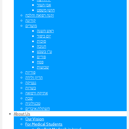
אבן העזר
חושן משפט
זקנה רפואה והלכה
קורונה
מועדים
ראש השנה
יום כיפור
סוכות
חנוכה
ט”ו בשבט
פורים
פסח
שבועות
פוריות
הריון ולידה
גנטיקה
כשרות
אתיקה ורפואה
שבת
טכנולוגיה
השתלת איברים
About Us
Our Vision
For Medical Students