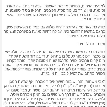
למניעת הזיהום, בכוויות מדרגה ראשונה ושניה די בחבישה סגורה
וסופגת, ואין צורך בטיפול נוסף. הפצעים יתרפאו בס”ד ספונטנית.
אך בכוויות מדרגה שלישית יש צורך בטיפול משמעותי יותר, שלא
נפרט אותו כאן.
כוויה כתוצאה מאש עלולה להיות מלווה גם בנזקים משאיפת עשן.
כך גם בחשיפה לחומר כימי עלולה להיות פגיעה במערכת הנשימה
מלבד כוויה על פני העור.
ומבחינה הלכתית:
כוויה מדרגה ראשונה אינה מביאה את הנפגע לדרגה של חולה שאין
בו סכנה, ולכן אסור לטפל בו בתרופות. די בקירור השטח על ידי
מים קרים זורמים. כוויה מדרגה שניה מסוכנת יותר, ומותר לקרוע
את בגדיו של הנפגע בכדי לחשוף במהירות את הכוויה ולקרר אותה
במים קרים. מותר גם להניח קרח על פני הכוויה. מותר לכסות את
הכוויה בתחבושת לטיפול בכוויות או בגזה.
לגבי משחות, הנה יש בזה חשש איסור ממרח. אף שדעת המגן
אברהם (סימן שט”ז ס”ק כ”ד) להקל במריחת דבר שנספג, כמו רוק
בקרקע, ויש שלמדו מדבריו היתר גם לגבי משחות, מכל מקום יש
אומרים שבדבר שזהו דרך השימוש בו גם המגן אברהם אוסר,
ולמעשה יש מקילים יותר ויש מחמירים, ואין בידינו להכריע בנידון זה
(עיין שש”כ ח”א פרק לג בשם החזו”א והגרש”ז, וע”ע יביע אומר חלק