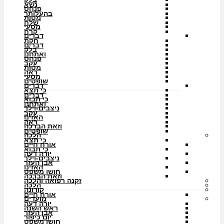
נשא
פנחס
בהעלותך
מטות
שלח
מסעי
קרח
דברים
חקת
דברים
בלק
ואתחנן
פנחס
עקב
מטות
ראה
מסעי
שופטים
דברים
כי תצא
דברים
כי תבוא
ואתחנן
ניצבים-וילך
עקב
האזינו
ראה
וזאת הברכה
שופטים
הלכה
כי תצא
אורח חיים
כי תבוא
יורה דעה
ניצבים-וילך
אבן העזר
האזינו
חושן משפט
וזאת הברכה
זקנה רפואה והלכה
הלכה
קורונה
אורח חיים
מועדים
יורה דעה
ראש השנה
אבן העזר
יום כיפור
חושן משפט