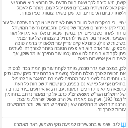
קשה, היא סיבה לכך שאם חוות הדעת של הרופא היא שהנפגע
זקוק לאכילה ושתיה מוגברים ואינו יכול לצום, מותר לו לאכול
ולשתות ביום הכיפורים, וכל שכן בשאר צומות, כפי הצורך.
יצויין, כי במקרים של כוויות קשות לעיתים יש צורך בהשתלה של עור
בכדי למנוע זיהורים ואיבוד של נוזלים וחלבונים (העור המושתל
נדחה לאחר כשבועיים, אך במשך שבועיים אלו הוא מגן על אזור
הפגיעה, ולאחר מכן אפשר להתחיל בהצמחה של עור עצמי
בשיטות שונות). כיום לא קיים עדיין עור מלאכותי ברמה טובה
מספיק, ועור אדם הוא האופציה הטובה ביותר לצורך זה. לעיתים
ניתן לקחת עור מהחולה עצמו (כמו עור מהירך או מהשוק), אך
לעיתים אין אפשרות כזאת.
לכן, במצב שמוגדר סכנה, מותר לקחת עור מן המת בכדי לכסות
את הכוויה לצורך הצלת החולה (נשמת אברהם יו”ד סימן שמט ס”ק
ג’). והתירו גם לשמור עור ממתים לשמירה במאגר עור לטיפול
בחולים אף על פי שאינם בפנינו, כיון שכוויות שכיחות כל העת
כתוצאה מתאונות דרכים, תאונות עבודה, או אירועים ביתיים. רבה
של ירושלים הגר”ש משאש זצ”ל כתב על כך מאמר נרחב בתחומין
ז’ (עמ’ 193), ועיין גם מאמרו של הרב שאול ישראלי. מועצת
הרבנות הראשית החליטה שאין להתיר שימור של יותר מחמישים
עורות לצורך זה.
[1]
לגבי שימוש בתכשירים למניעת נזקי השמש, ראה מאמרנו