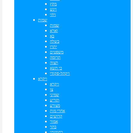
מקץ
ויגש
ויחי
שמות
שמות
וארא
בא
בשלח
יתרו
משפטים
תרומה
תצוה
כי תשא
ויקהל-פקודי
ויקרא
ויקרא
צו
שמיני
תזריע
מצורע
אחרי מות
קדושים
אמור
בהר
בחוקותי