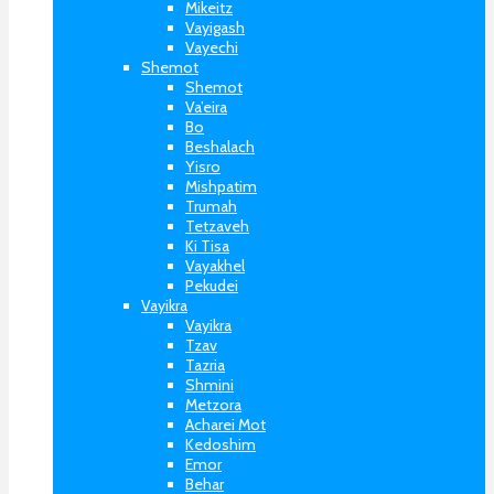
Mikeitz
Vayigash
Vayechi
Shemot
Shemot
Va’eira
Bo
Beshalach
Yisro
Mishpatim
Trumah
Tetzaveh
Ki Tisa
Vayakhel
Pekudei
Vayikra
Vayikra
Tzav
Tazria
Shmini
Metzora
Acharei Mot
Kedoshim
Emor
Behar