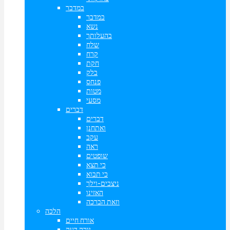
במדבר
במדבר
נשא
בהעלותך
שלח
קרח
חקת
בלק
פנחס
מטות
מסעי
דברים
דברים
ואתחנן
עקב
ראה
שופטים
כי תצא
כי תבוא
ניצבים-וילך
האזינו
וזאת הברכה
הלכה
אורח חיים
יורה דעה