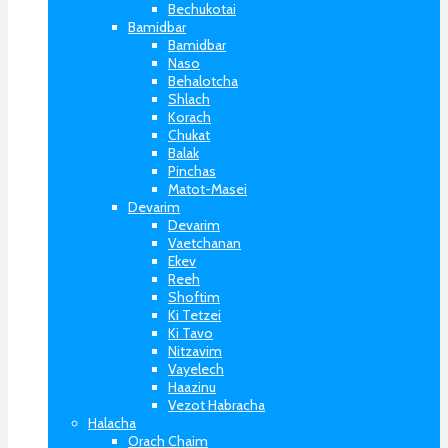
Bechukotai
Bamidbar
Bamidbar
Naso
Behalotcha
Shlach
Korach
Chukat
Balak
Pinchas
Matot-Masei
Devarim
Devarim
Vaetchanan
Ekev
Reeh
Shoftim
Ki Tetzei
Ki Tavo
Nitzavim
Vayelech
Haazinu
Vezot Habracha
Halacha
Orach Chaim