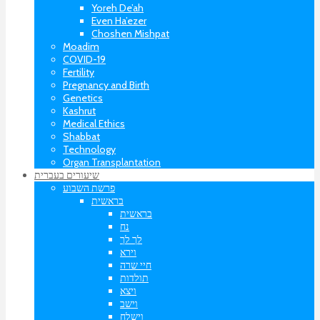
Yoreh De’ah
Even Ha’ezer
Choshen Mishpat
Moadim
COVID-19
Fertility
Pregnancy and Birth
Genetics
Kashrut
Medical Ethics
Shabbat
Technology
Organ Transplantation
שיעורים בעברית
פרשת השבוע
בראשית
בראשית
נח
לך לך
וירא
חיי שרה
תולדות
ויצא
וישב
וישלח