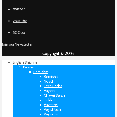
twitter
youtube
500px
Join our Newsletter
Copyright © 2026
English Shiurim
Parsha
Bereishit
Bereishit
Noach
Lech Lecha
Vayeira
Chayei Sarah
Toldot
Vayetzei
Vayishlach
Vayeshev