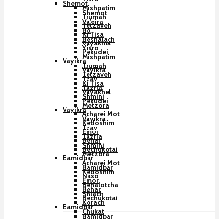
Shemot
Mishpatim
Shemot
Trumah
Va’eira
Tetzaveh
Bo
Ki Tisa
Beshalach
Vayakhel
Yisro
Pekudei
Mishpatim
Vayikra
Trumah
Vayikra
Tetzaveh
Tzav
Ki Tisa
Tazria
Vayakhel
Shmini
Pekudei
Metzora
Vayikra
Acharei Mot
Vayikra
Kedoshim
Tzav
Emor
Tazria
Behar
Shmini
Bechukotai
Metzora
Bamidbar
Acharei Mot
Bamidbar
Kedoshim
Naso
Emor
Behalotcha
Behar
Shlach
Bechukotai
Korach
Bamidbar
Chukat
Bamidbar