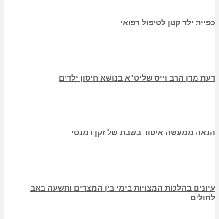
כפיית ילד קטן לטיפול רפואי
דעת מרן הרב וייס שליט”א בנושא חיסון ילדים
הנאה ממעשה איסור בשבת של זקן דמנטי
עיונים בהלכות המצויות בימי בין המצרים ותשעה באב
לחולים