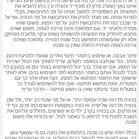
ד או”ח סימן כח אות יג), מה גם שישנו פיתרון פשוט שיעץ הגרש”ז
אויערבאך (שש”כ פרק לג סעיף יד והערה ע’): ניתן להוציא את
המשחה מן השפופרת, למשוך אותה על פני התחבושת, מבלי
למרוח אותה, ואז מותר להדק את התחבושת על פני הכוויה, אף על
פי שבכך נמרחת התחבושת היטב על פני הפצע, משום שזהו
ממרח כלאחר יד, וגם המלאכה אינה צריכה לגופה, משום שאינו
מתכוון להחליק את המשחה ולהשוותה (שזהו עיקר מלאכת ממחק),
אלא רק שהמשחה תתפשט בכל שטח הכווייה, ומלאכה שאינה
צריכה לגופה מותרת לחולה שאין בו סכנה.
פיזור אבקה, או שימוש בחומרי חיטוי נוזליים שנועדו למניעת זיהום,
מותר. כפי שכתבנו במאמר הקודם, עדיף לשפוך את הנוזל ישירות
על הפצע. אם יש צורך בכך יכול להשתמש בצמר גפן או במגבון לח
מבלי לטבול אותם בחומר המחטא לפני השימוש בהם, אלא לאחר
שישפוך את החומר המחטא על הפצע, ינקה אותו אחר כך עם
המטלית, וזאת מחשש סחיטה. ואם יכול להשתמש לצורך כך
במטלית מבד סינתטי שאין בו חשש סחיטה – הדבר עדיף.
בכוויה מדרגה שניה עמוקה יותר, או על פני שטח רב יותר, וכל שכן
בכוויה מדרגה שלישית, או כוויה במקומות רגישים כמו פנים, כף יד
או פרקים, וכן בכוויה בקרב ילדים או קשישים, מחללים עליהם את
השבת לפנות מיד לרופא, כי כאמור לעיל, יש בכוויות אלו משום
סכנה.
בכלל חולה שיש בו סכנה בתחומים אלו נמנה גם מי ששאף עשן
רב, שיש לפנותו מיד לטיפול בבית החולים, וכן מי שבעקבות שהייה