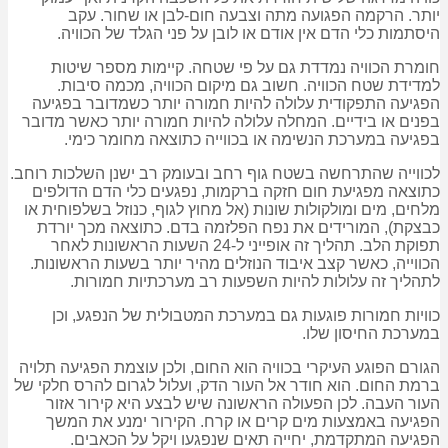
יותר. הרקמה הפגועה מתה וצבעה חום-לבן או שחור. עקב
היסתמות כלי הדם אין אודם או לובן על פני הגלד של הכוויה.
חומרת הכוויה נמדדת גם על פי שטחה. קיימות מספר שיטות
למדידת שטח הכוויה. חשוב גם מיקום הכוויה, מכמה סיבות.
הפגיעה התפקודית עלולה להיות חמורה יותר כשמדובר בפגיעה
בפנים או בידיים. המחלה עלולה להיות חמורה יותר כאשר מדובר
בפגיעה במערכת הנשימה או בכווייה כתוצאה מחומר כימי.
לכווייה שהתרחשה בשטח גוף רחב ובעומק רב ישנן השלכות רוחב.
כתוצאה מפגיעת חום חזקה ברקמות, נפגעים כלי הדם הדולפים
מלחים, מים ומולקולות שונות (אל מחוץ לגוף, כנוזל בשלפוחית או
כבצקת), המורידים את נפח הפלזמה בדם. כתוצאה מכך יורדת
תפוקת הלב. תהליך זה אופייני ל-24 השעות הראשונות לאחר
הכווייה, כאשר קצב איבוד הנוזלים מהיר יותר בשעות הראשונות.
לתהליך זה עלולות להיות השפעות רב מערכתיות חמורות.
כוויות חמורות פוגעות גם במערכת המטבולית של הנפגע, וכן
במערכת החיסון שלו.
הגורם הפוגע העיקרי בכוויה הוא החום, ולכן עוצמת הפגיעה תלויה
ברמת החום. הוא חודר אל העור הדק, ועלול לגרום להרס חלקי של
העור העבה. לכן הפעולה הראשונה שיש לבצע היא קירור אזור
הפגיעה באמצעות מים קרים או קרח. הקירור ימנע את המשך
הפגיעה המתקדמת, יחייה תאים שנפגעו ויקל על הכאבים.