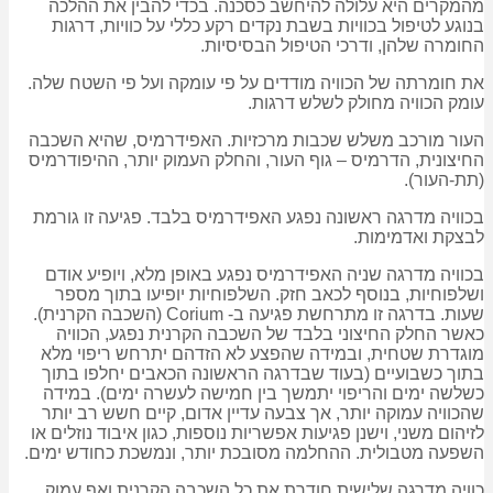
מהמקרים היא עלולה להיחשב כסכנה. בכדי להבין את ההלכה
בנוגע לטיפול בכוויות בשבת נקדים רקע כללי על כוויות, דרגות
החומרה שלהן, ודרכי הטיפול הבסיסיות.
את חומרתה של הכוויה מודדים על פי עומקה ועל פי השטח שלה.
עומק הכוויה מחולק לשלש דרגות.
העור מורכב משלש שכבות מרכזיות. האפידרמיס, שהיא השכבה
החיצונית, הדרמיס – גוף העור, והחלק העמוק יותר, ההיפודרמיס
(תת-העור).
בכוויה מדרגה ראשונה נפגע האפידרמיס בלבד. פגיעה זו גורמת
לבצקת ואדמימות.
בכוויה מדרגה שניה האפידרמיס נפגע באופן מלא, ויופיע אודם
ושלפוחיות, בנוסף לכאב חזק. השלפוחיות יופיעו בתוך מספר
שעות. בדרגה זו מתרחשת פגיעה ב- Corium (השכבה הקרנית).
כאשר החלק החיצוני בלבד של השכבה הקרנית נפגע, הכוויה
מוגדרת שטחית, ובמידה שהפצע לא הזדהם יתרחש ריפוי מלא
בתוך כשבועיים (בעוד שבדרגה הראשונה הכאבים יחלפו בתוך
כשלשה ימים והריפוי יתמשך בין חמישה לעשרה ימים). במידה
שהכוויה עמוקה יותר, אך צבעה עדיין אדום, קיים חשש רב יותר
לזיהום משני, וישנן פגיעות אפשריות נוספות, כגון איבוד נוזלים או
השפעה מטבולית. ההחלמה מסובכת יותר, ונמשכת כחודש ימים.
כוויה מדרגה שלישית חודרת את כל השכבה הקרנית ואף עמוק